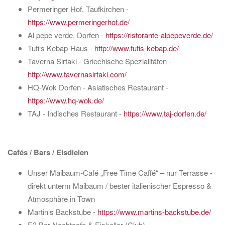
Permeringer Hof, Taufkirchen -
https://www.permeringerhof.de/
Al pepe verde, Dorfen -
https://ristorante-alpepeverde.de/
Tuti‘s Kebap-Haus -
http://www.tutis-kebap.de/
Taverna Sirtaki - Griechische Spezialitäten -
http://www.tavernasirtaki.com/
HQ-Wok Dorfen - Asiatisches Restaurant -
https://www.hq-wok.de/
TAJ - Indisches Restaurant -
https://www.taj-dorfen.de/
Cafés / Bars / Eisdielen
Unser Maibaum-Café „Free Time Caffé“ – nur Terrasse -
direkt unterm Maibaum / bester italienischer Espresso &
Atmosphäre in Town
Martin‘s Backstube -
https://www.martins-backstube.de/
E3 Bar-Nachtcafe & Eiskeller (Club) -