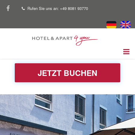
Skip
facebook
Rufen Sie uns an: +49 8081 93770
tel
to
main
content
JETZT BUCHEN